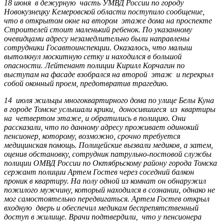
18 июня в дежурную часть УМВД России по городу
Новокузнецку Кемеровской области поступило сообщение,
что в открытом окне на втором этаже дома на проспекте
Строителей стоит маленький ребенок. По указанному
очевидцами адресу незамедлительно были направлены
сотрудники Госавтоинспекции. Оказалось, что малыш
вытолкнул москитную сетку и находился в большой
опасности. Лейтенант полиции Кирилл Корчагин по
выступам на фасаде взобрался на второй этаж и перекрыл
собой оконный проем, предотвратив трагедию.
14 июля жильцы многоквартирного дома по улице Белы Куна
в городе Томске услышали крики, доносившиеся из квартиры
на четвертом этаже, и обратились в полицию. Они
рассказали, что по данному адресу проживает одинокий
пенсионер, которому, возможно, срочно требуется
медицинская помощь. Полицейские вызвали медиков, а затем,
оценив обстановку, сотрудник патрульно-постовой службы
полиции ОМВД России по Октябрьскому району города Томска
сержант полиции Артем Гостев через соседний балкон
проник в квартиру. На полу одной из комнат он обнаружил
пожилого мужчину, который находился в сознании, однако не
мог самостоятельно передвигаться. Артем Гостев открыл
входную дверь и обеспечил медикам беспрепятственный
доступ в жилище. Врачи подтвердили, что у пенсионера