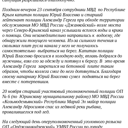
Поздним вечером 23 сентября сотрудники МВД по Республике
Крым капитан полиции Юрий Власенко и старший
лейтенант полиции Александр Герега при обходе территории
обслуживания МО МВД России «Джанкойский» возле моста
через Северо-Крымский канал услышали всплеск воды и крики
о помощи. Они незамедлительно направились к водоему, где
обнаружили тонущего человека. Из-за сильного течения и
скользких плит русла канала у него не получалось
самостоятельно выбраться на берег. Капитан полиции
Юрий Власенко бросился в холодную воду, вплавь добрался до
мужчины, взял его за одежду и потянул к берегу. В это время
Александр Герега закрепился на бетонной плите таким
образом, чтобы коллега смог до него дотянуться. Благодаря
своему напарнику Юрий Власенко сумел подняться на берег
вместе с потерпевшим.
20 ноября старший участковый уполномоченный полиции ОП
№ 6 (по Юринскому муниципальному району) МО МВД России
«Козьмодемьянский» Республики Марий Эл майор полиции
Александр Абросимов спас из ледяной реки рыбака,
провалившегося под лед.
На следующий день оперуполномоченный уголовного розыска
ОП «Орджоникидзевский» УМВД России по городу