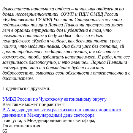
Заместитель начальника отдела – начальник отделения по
делам несовершеннолетних ОУУП и ПДН ОМВД России
«Буденновский» ГУ МВД России по Ставропольскому краю
подполковник полиции Лариса Пилюгина прослужила много
лет в органах внутренних дел и убеждена в том, что
помогать попавшим в беду людям – долг каждого
полицейского: «Когда я увидела, как девушка тонет, сразу
поняла, что медлить нельзя. Она была уже без сознания, ей
срочно требовалась медицинская помощь, и я сделала все
возможное, чтобы избежать непоправимого. Я рада, что все
завершилось благополучно, и это главное». Лариса Пилюгина
подчеркнула, что и в дальнейшем будет служить
добросовестно, выполняя свои обязанности ответственно и с
достоинством.
Поделиться с друзьями:
УМВД России по Чукотскому автономному округу
Вам также может понравиться
В Анадыре дошколятам рассказали о правилах дорожного
движения в Международный день светофора
5 августа, в Международный день светофора,
Госавтоинспекция
65