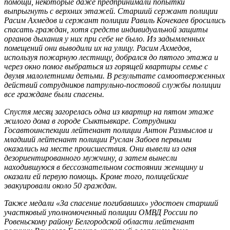
помощи, некоторые даже предпринимали попытки
выпрыгнуть с верхних этажей. Старший сержант полиции
Расим Ахмедов и сержант полиции Равиль Кочекаев бросились
спасать граждан, хотя средств индивидуальной защиты
органов дыхания у них при себе не было. Из задымленных
помещений они выводили их на улицу. Расим Ахмедов,
используя пожарную лестницу, добрался до пятого этажа и
через окно помог выбраться из горящей квартиры семье с
двумя малолетними детьми. В результате самоотверженных
действий сотрудников патрульно-постовой службы полиции
все граждане были спасены.
Спустя месяц загорелась одна из квартир на пятом этаже
жилого дома в городе Сыктывкаре. Сотрудники
Госавтоинспекции лейтенант полиции Антон Размыслов и
младший лейтенант полиции Руслан Забоев первыми
оказались на месте происшествия. Они вывели из огня
дезориентированного мужчину, а затем вынесли
находившуюся в бессознательном состоянии женщину и
оказали ей первую помощь. Кроме того, полицейские
эвакуировали около 50 граждан.
Также медали «За спасение погибавших» удостоен старший
участковый уполномоченный полиции ОМВД России по
Ровеньскому району Белгородской области лейтенант