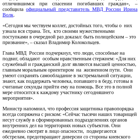
отличившимся при спасении погибавших граждан», –
сообщила
официальный представитель МВД России Ирина
Волк
.
«Сегодня мы чествуем коллег, достойных того, чтобы о них
узнала вся страна. Тех, кто своими мужественными
поступками в очередной раз доказал: быть полицейским – это
призвание», – сказал Владимир Колокольцев.
Глава МВД России подчеркнул, что люди, способные на
подвиг, обладают особым нравственным стержнем: «Для них
служебный и гражданский долг являются высшей ценностью,
главным моральным ориентиром на жизненном пути. Они
умеют сохранять самообладание в экстремальной ситуации,
знают, как поддержать человека, попавшего в беду, готовы в
считаные секунды прийти ему на помощь. Все это в полной
мере относится к каждому участнику сегодняшнего
мероприятия».
Министр напомнил, что профессия защитника правопорядка
всегда сопряжена с риском: «Сейчас тысячи наших товарищей
несут службу в сформированных подразделениях органов
внутренних дел на территориях новых субъектов. Они
ежедневно смотрят в лицо опасности, подвергаются
обстрелам, предотвращают диверсии со стороны киевского