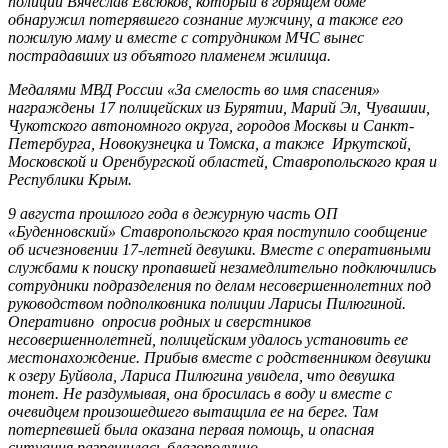
полиции Вячеслав Евсюков, который в горящем доме
обнаружил потерявшего сознание мужчину, а также его
пожилую маму и вместе с сотрудником МЧС вынес
пострадавших из объятого пламенем жилища.
Медалями МВД России «За смелость во имя спасения»
награждены 17 полицейских из Бурятии, Марий Эл, Чувашии,
Чукотского автономного округа, городов Москвы и Санкт-
Петербурга, Новокузнецка и Томска, а также Иркутской,
Московской и Оренбургской областей, Ставропольского края и
Республики Крым.
9 августа прошлого года в дежурную часть ОП
«Буденновский» Ставропольского края поступило сообщение
об исчезновении 17-летней девушки. Вместе с оперативными
службами к поиску пропавшей незамедлительно подключились
сотрудники подразделения по делам несовершеннолетних под
руководством подполковника полиции Ларисы Пилюгиной.
Оперативно опросив родных и сверстников
несовершеннолетней, полицейским удалось установить ее
местонахождение. Прибыв вместе с родственником девушки
к озеру Буйвола, Лариса Пилюгина увидела, что девушка
тонет. Не раздумывая, она бросилась в воду и вместе с
очевидцем произошедшего вытащила ее на берег. Там
потерпевшей была оказана первая помощь, и опасная
ситуация разрешилась благополучно.