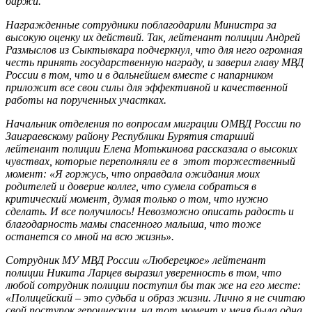
баржи.
Награжденные сотрудники поблагодарили Министра за
высокую оценку их действий. Так, лейтенант полиции Андрей
Размыслов из Сыктывкара подчеркнул, что для него огромная
честь принять государственную награду, и заверил главу МВД
России в том, что и в дальнейшем вместе с напарником
приложит все свои силы для эффективной и качественной
работы на порученных участках.
Начальник отделения по вопросам миграции ОМВД России по
Заиграевскому району Республики Бурятия старший
лейтенант полиции Елена Мотькинова рассказала о высоких
чувствах, которые переполняли ее в этот торжественный
момент: «Я горжусь, что оправдала ожидания моих
родителей и доверие коллег, что сумела собраться в
критический момент, думая только о том, что нужно
сделать. И все получилось! Невозможно описать радость и
благодарность мамы спасенного малыша, что тоже
останется со мной на всю жизнь».
Сотрудник МУ МВД России «Люберецкое» лейтенант
полиции Никита Ларцев выразил уверенность в том, что
любой сотрудник полиции поступил бы так же на его месте:
«Полицейский – это судьба и образ жизни. Лично я не считаю
свой поступок героическим, на тот момент у меня была одна