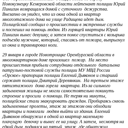
Новокузнецку Кемеровской области лейтенант полиции Юрий
Пинигин возвращался домой с суточного дежурства.
Внезапно он увидел, что из окна одной из квартир
многоэтажного дома на улице Радищева идет дым.
Полицейский сообщил о происшествии в экстренные службы
и поспешил на помощь людям. Из горящей квартиры Юрий
Пинигин вынес девушку, а затем помог спуститься с козырька
подъезда мужчине, который, спасаясь от пожара, выпрыгнул
из окна и травмировал ноги.
29 января в городе Новотроицке Оренбургской области в
многоквартирном доме произошел пожар. На место
происшествия прибыли сотрудники отдельного батальона
патрульно-постовой службы полиции МУ МВД России
«Орское» прапорщик полиции Евгений Дьяконов и старший
сержант полиции Дмитрий Деревянкин. На третьем этаже
пятиэтажного дома горела квартира. Из-за сильного
задымления жильцы не могли самостоятельно покинуть
строение и просили о помощи. Не теряя ни минуты,
полицейские стали эвакуировать граждан. Пробираясь сквозь
задымленные пролеты, этаж за этажом они обходили
квартиры и помогали людям выйти из здания. Евгений
Дьяконов обнаружил в одной из квартир маленькую
плачущую девочку и вынес ее на улицу. А затем, несмотря на
едкий дым, поднялся на пятый этаж, где обнаружил