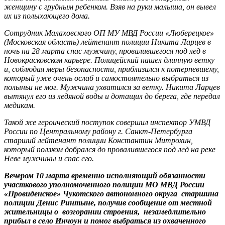
женщину с грудным ребенком. Взяв на руки малыша, он вывел
их из полыхающего дома.
Сотрудник Малаховского ОП МУ МВД России «Люберецкое»
(Московская область) лейтенант полиции Никита Ларцев в
ночь на 28 марта спас мужчину, провалившегося под лед в
Новокрасковском карьере. Полицейский нашел длинную ветку
и, соблюдая меры безопасности, приблизился к потерпевшему,
который уже очень ослаб и самостоятельно выбраться из
полыньи не мог. Мужчина ухватился за ветку. Никита Ларцев
вытянул его из ледяной воды и дотащил до берега, где передал
медикам.
Такой же героический поступок совершил инспектор УМВД
России по Центральному району г. Санкт-Петербурга
старший лейтенант полиции Константин Митрохин,
который ползком добрался до провалившегося под лед на реке
Неве мужчины и спас его.
Вечером 10 марта временно исполняющий обязанности
участкового уполномоченного полиции МО МВД России
«Провиденское» Чукотского автономного округа старшина
полиции Денис Ринтыне, получив сообщение от местной
жительницы о возгорании строения, незамедлительно
прибыл в село Инчоун и помог выбраться из охваченного