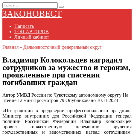
Перейти
Search
к
for:
ЗАКОНОВЕСТ
содержанию
Написать
ТОП АВТОРОВ
Личный кабинет
Главная
»
Дальневосточный федеральный округ
Владимир Колокольцев наградил
сотрудников за мужество и героизм,
проявленные при спасении
погибавших граждан
Автор
УМВД России по Чукотскому автономному округу
На
чтение
12 мин
Просмотров
79
Опубликовано
10.11.2023
«По традиции в преддверии профессионального праздника
Министр внутренних дел Российской Федерации генерал
полиции Российской Федерации Владимир Колокольцев
провел торжественную церемонию вручения
государственных и ведомственных наград сотрудникам,