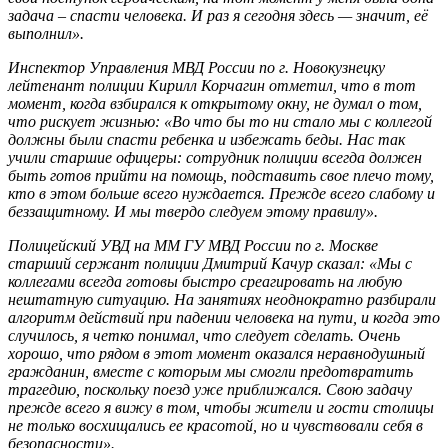
задача – спасти человека. И раз я сегодня здесь — значит, её
выполнил».
Инспектор Управления МВД России по г. Новокузнецку
лейтенант полиции
Кирилл Корчагин отметил, что в тот
момент, когда взбирался к открытому окну, не думал о том,
что рискует жизнью: «Во что бы то ни стало мы с коллегой
должны были спасти ребенка и избежать беды. Нас так
учили старшие офицеры: сотрудник полиции всегда должен
быть готов прийти на помощь, подставить свое плечо тому,
кто в этом больше всего нуждается. Прежде всего слабому и
беззащитному. И мы твердо следуем этому правилу».
Полицейский УВД на ММ ГУ МВД России по г. Москве
старший сержант полиции Дмитрий Качур сказал: «Мы с
коллегами всегда готовы быстро среагировать на любую
нештатную ситуацию. На занятиях неоднократно разбирали
алгоритм действий при падении человека на пути, и когда это
случилось, я четко понимал, что следует сделать. Очень
хорошо, что рядом в этот момент оказался неравнодушный
гражданин, вместе с которым мы смогли предотвратить
трагедию, поскольку поезд уже приближался. Свою задачу
прежде всего я вижу в том, чтобы жители и гости столицы
не только восхищались ее красотой, но и чувствовали себя в
безопасности».