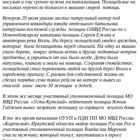
инсульт и ему срочно нужна госпитализация. Полицейские на
носилках перенесли больного к машине скорой помощи.
Вечером 29 июля ураган застиг патрульный катер под
управлением командира взвода отдельного батальона
патрульно-постовой службы полиции ОМВД России по г.
Новочебоксарску капитана полиции Сергея Ежова в
акватории реки Волги. На берегу полицейский увидел граждан,
которые были беззащитны перед стихией. На одну из машин
упало дерево, вокруг летали ветки и другие поднятые ветром
предметы, а укрыться от них было негде. Дети были
напуганы, плакали и звали на помощь. Сохраняя спокойствие,
полицейский стал перевозить людей на другой берег Волги к
городскому причалу. С риском для собственной жизни он
сделал порядка семи таких рейсов на катере и вывез из
опасной зоны около 30 женщин и детей.
В этом же месяце участковый уполномоченный полиции МО
МВД России «Усть-Кутский» лейтенант полиции Ялчын
Гаджиев вынес незрячую женщину из горящего жилого дома.
В то же время начальник ОУУП и ПДН ПП МО МВД России
«Киренский» Иркутской области майор полиции Руслан Рог и
участковый уполномоченный полиции Владислав Миронов
спасли мужчину, который тонул, запутавшись в тросе