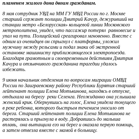
пламенем жилого дома двоим гражданам.
8 мая сотрудник УВД на ММ ГУ МВД России по г. Москве
старший сержант полиции Дмитрий Качур, дежуривший на
станции метро «Белорусская» кольцевой линии Московского
метрополитена, увидел, что пассажир потерял равновесие и
упал на пути. Полицейский среагировал мгновенно. Вместе с
одним из очевидцев он спрыгнул с платформы, уложил
мужчину между рельсами и подал знаки об экстренной
остановке машинисту приближающегося электропоезда.
Благодаря грамотным и своевременным действиям Дмитрия
Качура и отзывчивого гражданина трагедии удалось
избежать.
9 июня начальник отделения по вопросам миграции ОМВД
России по Заиграевскому району Республики Бурятия старший
лейтенант полиции Елена Мотькинова, находясь в отпуске,
отдыхала на берегу реки Селенга. Неожиданно она услышала
женский крик. Обернувшись на голос, Елена увидела тонущего
в реке ребенка, которого быстрым течением уносило от
берега. Старший лейтенант полиции Елена Мотькинова не
растерялась и прыгнула в воду. Добравшись до малыша
вплавь, она вытащила его на берег и оказала первую помощь,
а затем отвезла вместе с мамой в больницу.