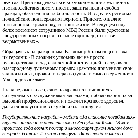
режима. При этом делают все возможное для эффективного
противодействия преступности, защиты прав и свобод
граждан, обеспечения их безопасности. И в других регионах
полицейские подтверждают верность Присяге, отважно
противостоят криминалу, спасают жизни. В текущем году
более восьмисот сотрудников МВД России были удостоены
государственных наград, а свыше одиннадцати тысяч –
ведомственных».
Обращаясь к награжденным, Владимир Колокольцев назвал
их героями: «В сложных условиях вы не просто
руководствовались должностной инструкцией, а следовали
благородному душевному порыву. Грамотно применили свои
знания и опыт, проявили неравнодушие и самоотверженность.
Мы гордимся вами».
Глава ведомства сердечно поздравил отличившихся
сотрудников с заслуженными наградами, поблагодарил их за
высокий профессионализм и пожелал крепкого здоровья,
дальнейших успехов в службе и благополучия.
Государственные награды – медали «За спасение погибавших»
вручены четверым полицейским из Республики Коми. 18 мая
прошлого года возник пожар в многоквартирном жилом доме
в городе Усинске. Из окон горящего здания люди молили о