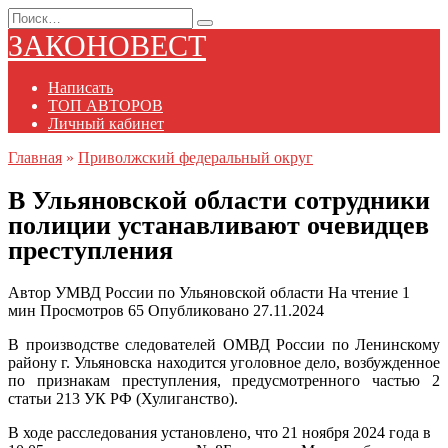
Перейти
Search
к
for:
ЗАКОНОВЕСТ
содержанию
Написать
ТОП АВТОРОВ
Личный кабинет
Главная
»
Приволжский федеральный округ
В Ульяновской области сотрудники
полиции устанавливают очевидцев
преступления
Автор
УМВД России по Ульяновской области
На чтение
1
мин
Просмотров
65
Опубликовано
27.11.2024
В производстве следователей ОМВД России по Ленинскому
району г. Ульяновска находится уголовное дело, возбужденное
по признакам преступления, предусмотренного частью 2
статьи 213 УК РФ (Хулиганство).
В ходе расследования установлено, что 21 ноября 2024 года в