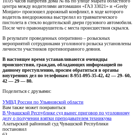
10.05 часов напротив дома № 8Б по улице Марата областного
центра между водителями автомашин «ГАЗ 33021» и «Geely
Monjaro» произошел дорожный конфликт, в ходе которого
водитель внедорожника выстрелил из травматического
пистолета в стекло водительской двери грузового автомобиля.
После чего правонарушитель с места происшествия скрылся.
В результате проведенных оперативно – розыскных
мероприятий сотрудниками уголовного розыска установлены
личности участников противоправного деяния.
В настоящее время устанавливаются очевидцы
происшествия, граждан, обладающих информацией по
данному преступлению, просим обратиться в органы
внутренних дел по телефонам: 8-951-095-35-42, 42 — 29- 60,
42 — 29 — 80.
Поделиться с друзьями:
УМВД России по Ульяновской области
Вам также может понравиться
В Чувашской Республике суд вынес приговор по уголовному
делу о получении взятки преподавателем техникума
Алатырский районный суд Чувашской Республики
постановил
63