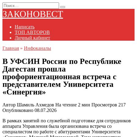
Перейти
Search
к
for:
ЗАКОНОВЕСТ
содержанию
Написать
ТОП АВТОРОВ
Личный кабинет
Главная
»
Инфоканалы
В УФСИН России по Республике
Дагестан прошла
профориентационная встреча с
представителем Университета
«Синергия»
Автор
Шамиль Ахмедов
На чтение
2 мин
Просмотров
217
Опубликовано
08.07.2026
В рамках занятий по служебной подготовке для сотрудников
аппарата Управления была организована встреча со
специалистом по работе с абитуриентами Университета