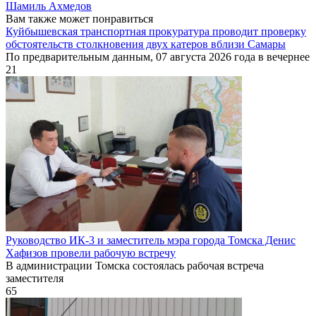
Шамиль Ахмедов
Вам также может понравиться
Куйбышевская транспортная прокуратура проводит проверку
обстоятельств столкновения двух катеров вблизи Самары
По предварительным данным, 07 августа 2026 года в вечернее
21
Руководство ИК-3 и заместитель мэра города Томска Денис
Хафизов провели рабочую встречу
В администрации Томска состоялась рабочая встреча
заместителя
65