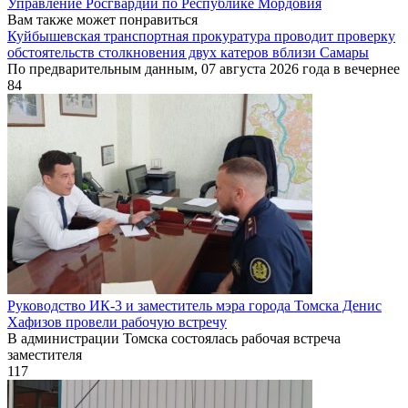
Управление Росгвардии по Республике Мордовия
Вам также может понравиться
Куйбышевская транспортная прокуратура проводит проверку
обстоятельств столкновения двух катеров вблизи Самары
По предварительным данным, 07 августа 2026 года в вечернее
84
Руководство ИК-3 и заместитель мэра города Томска Денис
Хафизов провели рабочую встречу
В администрации Томска состоялась рабочая встреча
заместителя
117