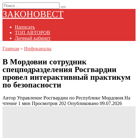
Перейти
Search
к
for:
ЗАКОНОВЕСТ
содержанию
Написать
ТОП АВТОРОВ
Личный кабинет
Главная
»
Инфоканалы
В Мордовии сотрудник
спецподразделения Росгвардии
провел интерактивный практикум
по безопасности
Автор
Управление Росгвардии по Республике Мордовия
На
чтение
1 мин
Просмотров
202
Опубликовано
09.07.2026