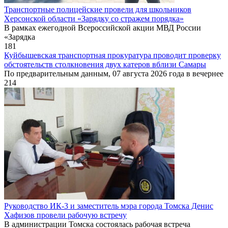
Транспортные полицейские провели для школьников
Херсонской области «Зарядку со стражем порядка»
В рамках ежегодной Всероссийской акции МВД России
«Зарядка
181
Куйбышевская транспортная прокуратура проводит проверку
обстоятельств столкновения двух катеров вблизи Самары
По предварительным данным, 07 августа 2026 года в вечернее
214
Руководство ИК-3 и заместитель мэра города Томска Денис
Хафизов провели рабочую встречу
В администрации Томска состоялась рабочая встреча