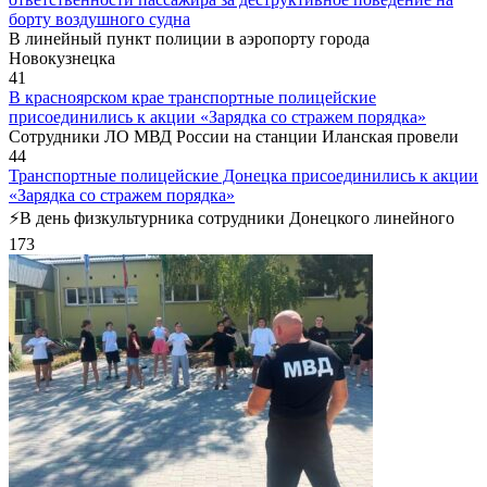
борту воздушного судна
В линейный пункт полиции в аэропорту города
Новокузнецка
41
В красноярском крае транспортные полицейские
присоединились к акции «Зарядка со стражем порядка»
Сотрудники ЛО МВД России на станции Иланская провели
44
Транспортные полицейские Донецка присоединились к акции
«Зарядка со стражем порядка»
⚡️В день физкультурника сотрудники Донецкого линейного
173