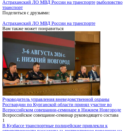
Астраханский ЛО МВД России на транспорте
рыболовство
транспорт
Поделиться с друзьями:
Астраханский ЛО МВД России на транспорте
Вам также может понравиться
Руководитель управления вневедомственной охраны
Росгвардии по Курганской области принял участие во
Всероссийском совещании-семинаре в Нижнем Новгороде
Всероссийское совещание-семинар руководящего состава
1
В Кузбассе транспортные полицейские привлекли к
ответственности пассажира за деструктивное поведение на