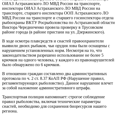
ОИАЗ Астраханского ЛО МВД России на транспорте,
инспектора ОИАЗ Астраханского ЛО МВД России на
транспорте, старшего инспектора ООП Астраханского ЛО
МВД России на транспорте и старшего госинспектора отдела
рыбоохраны ВКТУ Росрыболовства по Астраханской области
Виктора Чередниченко провела проверку в Трусовском
районе города (в районе пристани на ул. Дзержинского).
В ходе осмотра плавсредств и снастей правоохранители
выявили двоих рыбаков, чьи орудия лова были оснащены с
нарушением установленных норм. Несмотря на то, что
законодательством разрешено использование не более 5
крючков на одного человека, у каждого из правонарушителей
было обнаружено по 6 крючков.
В отношении граждан составлено два административных
протокола по ч. 2 ст. 8.37 КоАП РФ (Нарушение правил,
регламентирующих рыболовство). Данное нарушение влечет
за собой наложение административного штрафа.
Транспортная полиция напоминает: строгое соблюдение
правил рыболовства, включая технические параметры
снастей, необходимо для сохранения биоресурсов нашего
региона.