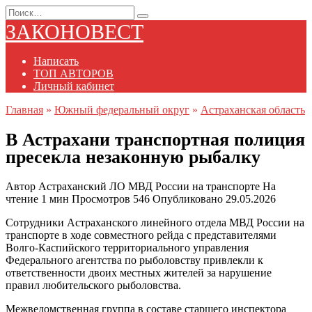
Перейти
Search
к
for:
ЗАКОНОВЕСТ
содержанию
Написать
ТОП АВТОРОВ
Личный кабинет
Главная
»
Южный федеральный округ
»
Астраханская область
В Астрахани транспортная полиция
пресекла незаконную рыбалку
Автор
Астраханский ЛО МВД России на транспорте
На
чтение
1 мин
Просмотров
546
Опубликовано
29.05.2026
Сотрудники Астраханского линейного отдела МВД России на
транспорте в ходе совместного рейда с представителями
Волго-Каспийского территориального управления
Федерального агентства по рыболовству привлекли к
ответственности двоих местных жителей за нарушение
правил любительского рыболовства.
Межведомственная группа в составе старшего инспектора