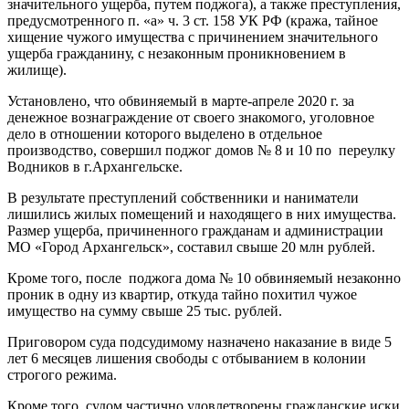
значительного ущерба, путем поджога), а также преступления,
предусмотренного п. «а» ч. 3 ст. 158 УК РФ (кража, тайное
хищение чужого имущества с причинением значительного
ущерба гражданину, с незаконным проникновением в
жилище).
Установлено, что обвиняемый в марте-апреле 2020 г. за
денежное вознаграждение от своего знакомого, уголовное
дело в отношении которого выделено в отдельное
производство, совершил поджог домов № 8 и 10 по переулку
Водников в г.Архангельске.
В результате преступлений собственники и наниматели
лишились жилых помещений и находящего в них имущества.
Размер ущерба, причиненного гражданам и администрации
МО «Город Архангельск», составил свыше 20 млн рублей.
Кроме того, после поджога дома № 10 обвиняемый незаконно
проник в одну из квартир, откуда тайно похитил чужое
имущество на сумму свыше 25 тыс. рублей.
Приговором суда подсудимому назначено наказание в виде 5
лет 6 месяцев лишения свободы с отбыванием в колонии
строгого режима.
Кроме того, судом частично удовлетворены гражданские иски