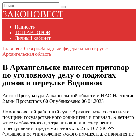
Перейти
Search
к
for:
ЗАКОНОВЕСТ
содержанию
Написать
ТОП АВТОРОВ
Личный кабинет
Главная
»
Северо-Западный федеральный округ
»
Архангельская область
В Архангельске вынесен приговор
по уголовному делу о поджогах
домов в переулке Водников
Автор
Прокуратура Архангельской области и НАО
На чтение
2 мин
Просмотров
60
Опубликовано
06.04.2023
Ломоносовский районный суд г. Архангельска согласился с
позицией государственного обвинителя и признал 39-летнего
жителя областного центра виновным в совершении
преступлений, предусмотренных ч. 2 ст. 167 УК РФ
(умышленное уничтожение чужого имущества, с причинение