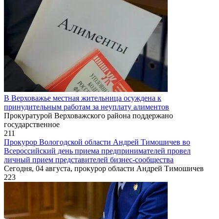
В Верховажье местная жительница осуждена к
принудительным работам за неуплату алиментов
Прокуратурой Верховажского района поддержано
государственное
211
Прокурор Вологодской области Андрей Тимошичев во
Всероссийский день приема предпринимателей провел
личный прием представителей бизнес-сообщества
Сегодня, 04 августа, прокурор области Андрей Тимошичев
223