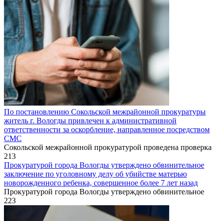
По постановлению Сокольской межрайонной прокуратуры
житель г. Вологды привлечен к административной
ответственности за оскорбление, направленное посредством
СМС
Сокольской межрайонной прокуратурой проведена проверка
213
Прокуратурой города Вологды утверждено обвинительное
заключение по уголовному делу об убийстве матерью
новорожденного ребенка, совершенное более 7 лет назад
Прокуратурой города Вологды утверждено обвинительное
223