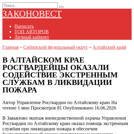
Перейти
Search
к
for:
ЗАКОНОВЕСТ
содержанию
Написать
ТОП АВТОРОВ
Личный кабинет
Главная
»
Сибирский федеральный округ
»
Алтайский край
В АЛТАЙСКОМ КРАЕ
РОСГВАРДЕЙЦЫ ОКАЗАЛИ
СОДЕЙСТВИЕ ЭКСТРЕННЫМ
СЛУЖБАМ В ЛИКВИДАЦИИ
ПОЖАРА
Автор
Управление Росгвардии по Алтайскому краю
На
чтение
1 мин
Просмотров
81
Опубликовано
16.06.2026
В Завьялово экипаж вневедомственной охраны Управления
Росгвардии по Алтайскому краю оказал помощь экстренным
службам при ликвидации пожара в обеспечив