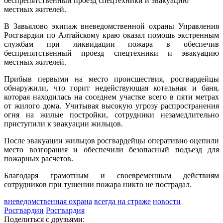
беспрепятственный проезд спецтехники и эвакуацию
местных жителей.
В Завьялово экипаж вневедомственной охраны Управления
Росгвардии по Алтайскому краю оказал помощь экстренным
службам при ликвидации пожара в обеспечив
беспрепятственный проезд спецтехники и эвакуацию
местных жителей.
Прибыв первыми на место происшествия, росгвардейцы
обнаружили, что горит недействующая котельная и баня,
которая находилась на соседнем участке всего в пяти метрах
от жилого дома. Учитывая высокую угрозу распространения
огня на жилые постройки, сотрудники незамедлительно
приступили к эвакуации жильцов.
После эвакуации жильцов росгвардейцы оперативно оцепили
место возгорания и обеспечили безопасный подъезд для
пожарных расчетов.
Благодаря грамотным и своевременным действиям
сотрудников при тушении пожара никто не пострадал.
вневедомственная охрана
всегда на страже
новости
Росгвардии
Росгвардия
Поделиться с друзьями: