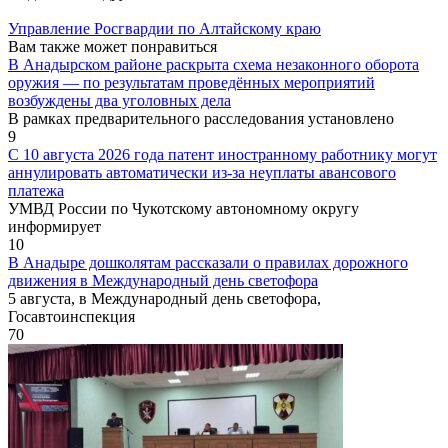
Управление Росгвардии по Алтайскому краю
Вам также может понравиться
В Анадырском районе раскрыта схема незаконного оборота
оружия — по результатам проведённых мероприятий
возбуждены два уголовных дела
В рамках предварительного расследования установлено
9
С 10 августа 2026 года патент иностранному работнику могут
аннулировать автоматически из-за неуплаты авансового
платежа
УМВД России по Чукотскому автономному округу
информирует
10
В Анадыре дошколятам рассказали о правилах дорожного
движения в Международный день светофора
5 августа, в Международный день светофора,
Госавтоинспекция
70