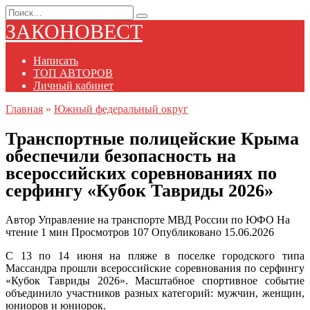
Перейти
Search
к
for:
ЗАКОНОВЕСТ
содержанию
Написать
ТОП АВТОРОВ
Личный кабинет
Главная
»
Южный федеральный округ
Транспортные полицейские Крыма
обеспечили безопасность на
всероссийских соревнованиях по
серфингу «Кубок Тавриды 2026»
Автор
Управление на транспорте МВД России по ЮФО
На
чтение
1 мин
Просмотров
107
Опубликовано
15.06.2026
С 13 по 14 июня на пляже в поселке городского типа
Массандра прошли всероссийские соревнования по серфингу
«Кубок Тавриды 2026». Масштабное спортивное событие
объединило участников разных категорий: мужчин, женщин,
юниоров и юниорок.