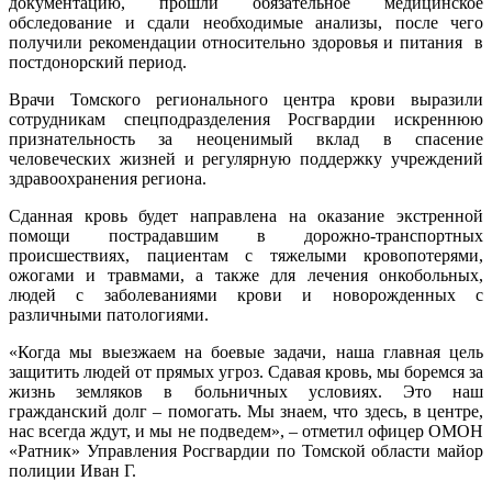
документацию, прошли обязательное медицинское
обследование и сдали необходимые анализы, после чего
получили рекомендации относительно здоровья и питания в
постдонорский период.
Врачи Томского регионального центра крови выразили
сотрудникам спецподразделения Росгвардии искреннюю
признательность за неоценимый вклад в спасение
человеческих жизней и регулярную поддержку учреждений
здравоохранения региона.
Сданная кровь будет направлена на оказание экстренной
помощи пострадавшим в дорожно-транспортных
происшествиях, пациентам с тяжелыми кровопотерями,
ожогами и травмами, а также для лечения онкобольных,
людей с заболеваниями крови и новорожденных с
различными патологиями.
«Когда мы выезжаем на боевые задачи, наша главная цель
защитить людей от прямых угроз. Сдавая кровь, мы боремся за
жизнь земляков в больничных условиях. Это наш
гражданский долг – помогать. Мы знаем, что здесь, в центре,
нас всегда ждут, и мы не подведем», – отметил офицер ОМОН
«Ратник» Управления Росгвардии по Томской области майор
полиции Иван Г.