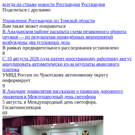
всегда на страже
новости Росгвардии
Росгвардия
Поделиться с друзьями:
Управление Росгвардии по Томской области
Вам также может понравиться
В Анадырском районе раскрыта схема незаконного оборота
оружия — по результатам проведённых мероприятий
возбуждены два уголовных дела
В рамках предварительного расследования установлено
8
С 10 августа 2026 года патент иностранному работнику могут
аннулировать автоматически из-за неуплаты авансового
платежа
УМВД России по Чукотскому автономному округу
информирует
9
В Анадыре дошколятам рассказали о правилах дорожного
движения в Международный день светофора
5 августа, в Международный день светофора,
Госавтоинспекция
69