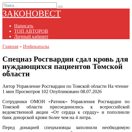
Перейти
Search
к
for:
ЗАКОНОВЕСТ
содержанию
Написать
ТОП АВТОРОВ
Личный кабинет
Главная
»
Инфоканалы
Спецназ Росгвардии сдал кровь для
нуждающихся пациентов Томской
области
Автор
Управление Росгвардии по Томской области
На чтение
1 мин
Просмотров
102
Опубликовано
08.07.2026
Сотрудники ОМОН «Ратник» Управления Росгвардии по
Томской области присоединились к всероссийской
ведомственной акции «От сердца к сердцу» и пополнили
банк донорской крови более чем на 4 литра.
Перед донацией спецназовцы заполнили необходимую