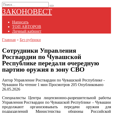
Перейти
Search
к
for:
ЗАКОНОВЕСТ
содержанию
Написать
ТОП АВТОРОВ
Личный кабинет
Главная
»
Без рубрики
Сотрудники Управления
Росгвардии по Чувашской
Республике передали очередную
партию оружия в зону СВО
Автор
Управление Росгвардии по Чувашской Республике -
Чувашии
На чтение
1 мин
Просмотров
205
Опубликовано
26.05.2026
Специалисты Центра лицензионно-разрешительной работы
Управления Росгвардии по Чувашской Республике – Чувашии
продолжают организовывать передачи оружия для
подразделений Министерства обороны Российской