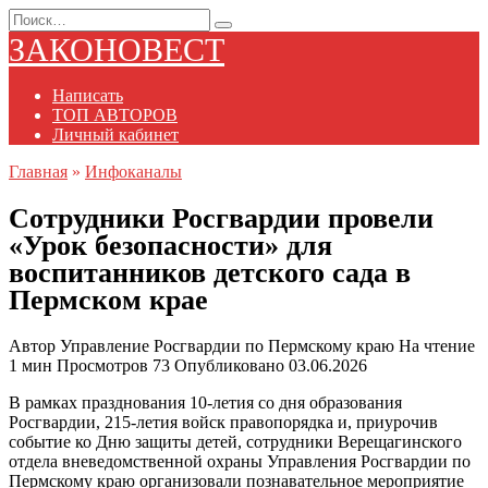
Перейти
Search
к
for:
ЗАКОНОВЕСТ
содержанию
Написать
ТОП АВТОРОВ
Личный кабинет
Главная
»
Инфоканалы
Сотрудники Росгвардии провели
«Урок безопасности» для
воспитанников детского сада в
Пермском крае
Автор
Управление Росгвардии по Пермскому краю
На чтение
1 мин
Просмотров
73
Опубликовано
03.06.2026
В рамках празднования 10-летия со дня образования
Росгвардии, 215-летия войск правопорядка и, приурочив
событие ко Дню защиты детей, сотрудники Верещагинского
отдела вневедомственной охраны Управления Росгвардии по
Пермскому краю организовали познавательное мероприятие