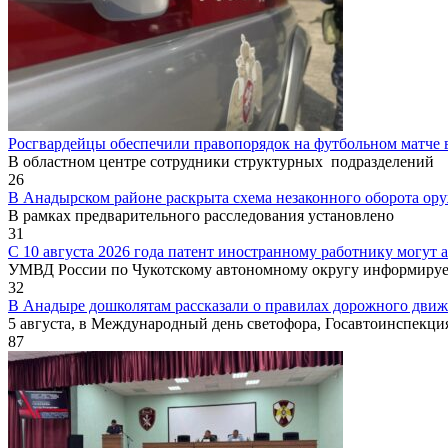
Росгвардейцы обеспечили правопорядок на футбольном матче 
В областном центре сотрудники структурных подразделений
26
В Анадырском районе раскрыта схема незаконного оборота ор
В рамках предварительного расследования установлено
31
С 10 августа 2026 года патент иностранному работнику могут 
УМВД России по Чукотскому автономному округу информируе
32
В Анадыре дошколятам рассказали о правилах дорожного дви
5 августа, в Международный день светофора, Госавтоинспекци
87