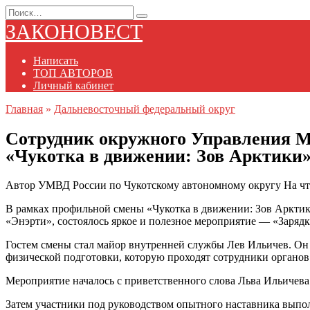
Перейти
Search
к
for:
ЗАКОНОВЕСТ
содержанию
Написать
ТОП АВТОРОВ
Личный кабинет
Главная
»
Дальневосточный федеральный округ
Сотрудник окружного Управления М
«Чукотка в движении: Зов Арктики
Автор
УМВД России по Чукотскому автономному округу
На ч
В рамках профильной смены «Чукотка в движении: Зов Арктики
«Энэрти», состоялось яркое и полезное мероприятие — «Зарядк
Гостем смены стал майор внутренней службы Лев Ильичев. Он
физической подготовки, которую проходят сотрудники органов
Мероприятие началось с приветственного слова Льва Ильичева.
Затем участники под руководством опытного наставника выпо