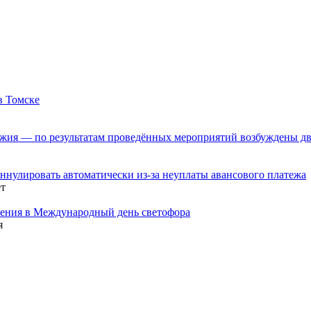
в Томске
ужия — по результатам проведённых мероприятий возбуждены дв
аннулировать автоматически из-за неуплаты авансового платежа
т
жения в Международный день светофора
я