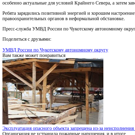
особенно актуальные для условий Крайнего Севера, а затем з
Ребята зарядились позитивной энергией и хорошим настроением
правоохранительных органов в неформальной обстановке.
Пресс-служба УМВД России по Чукотскому автономному окру
Поделиться с друзьями:
УМВД России по Чукотскому автономному округу
Вам также может понравиться
Эксплуатация опасного объекта запрещена из-за неисполнения
Организация не устранила пожарные нарушения, и в итоге