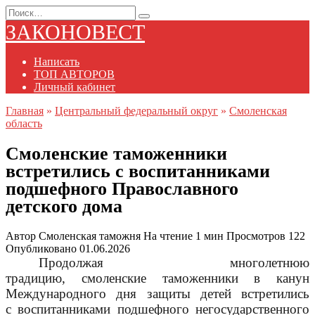
Перейти
Search
к
for:
ЗАКОНОВЕСТ
содержанию
Написать
ТОП АВТОРОВ
Личный кабинет
Главная
»
Центральный федеральный округ
»
Смоленская
область
Смоленские таможенники
встретились с воспитанниками
подшефного Православного
детского дома
Автор
Смоленская таможня
На чтение
1 мин
Просмотров
122
Опубликовано
01.06.2026
Продолжая многолетнюю
традицию, смоленские таможенники в канун
Международного дня защиты детей встретились
с воспитанниками подшефного негосударственного