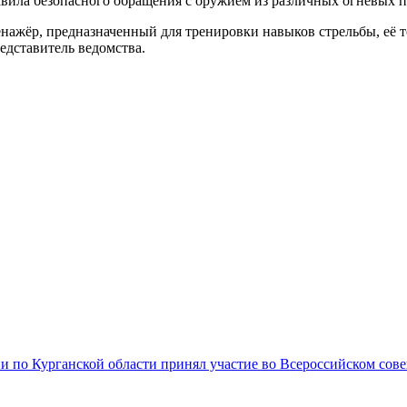
авила безопасного обращения с оружием из различных огневых 
ажёр, предназначенный для тренировки навыков стрельбы, её т
едставитель ведомства.
и по Курганской области принял участие во Всероссийском со