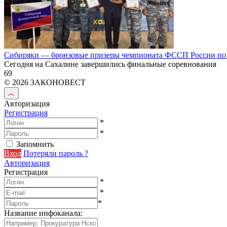
Сибиряки — бронзовые призеры чемпионата ФССП России по
Сегодня на Сахалине завершились финальные соревнования
69
© 2026 ЗАКОНОВЕСТ
Авторизация
Регистрация
*
*
Запомнить
Вход
Потеряли пароль ?
Авторизация
Регистрация
*
*
*
Название инфоканала
: