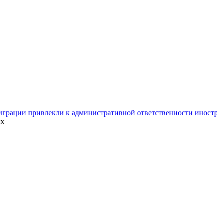
играции привлекли к административной ответственности иност
ых