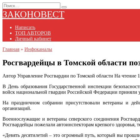
Перейти
Search
к
for:
ЗАКОНОВЕСТ
содержанию
Написать
ТОП АВТОРОВ
Личный кабинет
Главная
»
Инфоканалы
Росгвардейцы в Томской области по
Автор
Управление Росгвардии по Томской области
На чтение
1
В День образования Государственной инспекции безопаснос
войск национальной гвардии Российской Федерации приняли 
На праздничном собрании присутствовали ветераны и дей
организаций.
Военнослужащие и ветераны северского соединения Росгвард
Росгвардейцы пожелали автоинспекторам крепкого здоровья, т
«Девять десятилетий – это огромный путь, который вы прошли