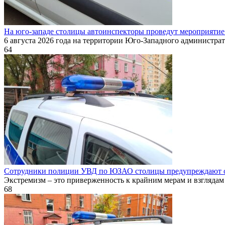
На юго-западе столицы автоинспекторы проведут мероприятие
6 августа 2026 года на территории Юго-Западного администрат
64
Сотрудники полиции УВД по ЮЗАО столицы предупреждают об 
Экстремизм – это приверженность к крайним мерам и взглядам
68