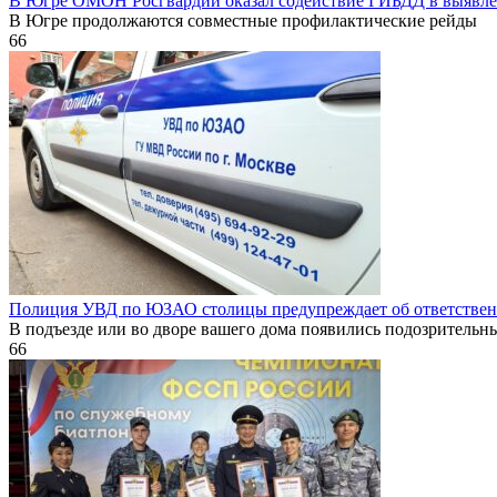
В Югре ОМОН Росгвардии оказал содействие ГИБДД в выявл
В Югре продолжаются совместные профилактические рейды
66
Полиция УВД по ЮЗАО столицы предупреждает об ответственн
В подъезде или во дворе вашего дома появились подозрительн
66