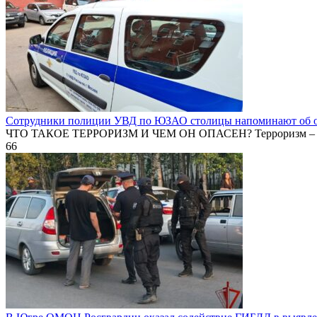
Сотрудники полиции УВД по ЮЗАО столицы напоминают об от
ЧТО ТАКОЕ ТЕРРОРИЗМ И ЧЕМ ОН ОПАСЕН? Терроризм – 
66