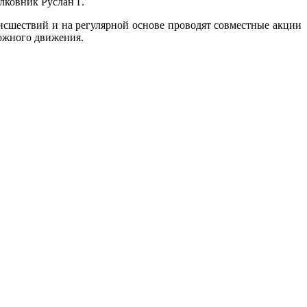
лковник Руслан Г.
шествий и на регулярной основе проводят совместные акции
рожного движения.