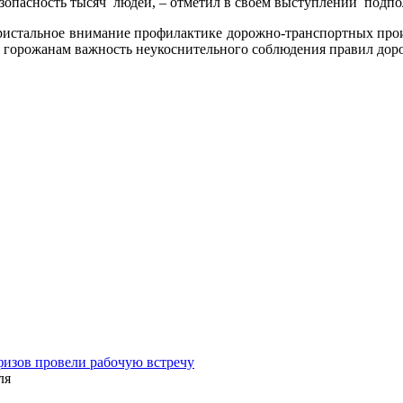
езопасность тысяч людей, – отметил в своем выступлении подпо
истальное внимание профилактике дорожно-транспортных проис
яя горожанам важность неукоснительного соблюдения правил до
физов провели рабочую встречу
ля