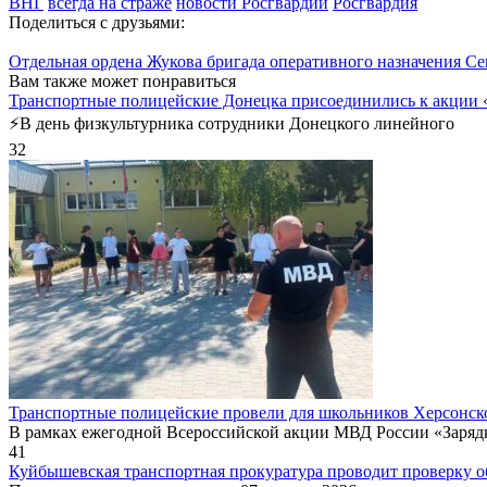
ВНГ
всегда на страже
новости Росгвардии
Росгвардия
Поделиться с друзьями:
Отдельная ордена Жукова бригада оперативного назначения Се
Вам также может понравиться
Транспортные полицейские Донецка присоединились к акции «
⚡️В день физкультурника сотрудники Донецкого линейного
32
Транспортные полицейские провели для школьников Херсонско
В рамках ежегодной Всероссийской акции МВД России «Заряд
41
Куйбышевская транспортная прокуратура проводит проверку о