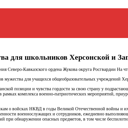
ва для школьников Херсонской и За
ния Северо-Кавказского ордена Жукова округа Росгвардии
На чт
в мужества для учащихся общеобразовательных учреждений Хер
ской позиции и чувства гордости за свою страну у подрастающ
 рамках комплекса военно-патриотических мероприятий, приуро
кам о войсках НКВД в годы Великой Отечественной войны и их 
женности военнослужащих и сотрудников, ежедневно выполняющи
твий при обнаружении опасных предметов, в том числе беспилотн