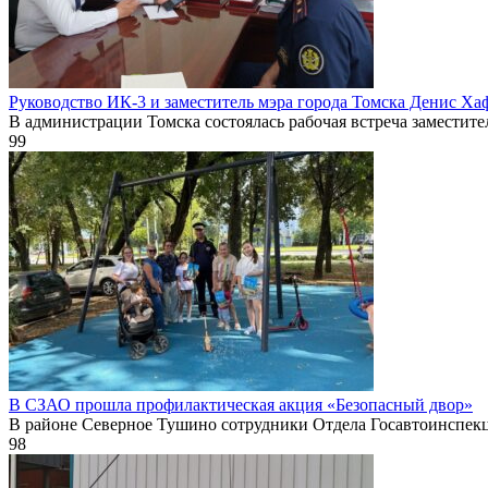
Руководство ИК-3 и заместитель мэра города Томска Денис Ха
В администрации Томска состоялась рабочая встреча заместите
99
В СЗАО прошла профилактическая акция «Безопасный двор»
В районе Северное Тушино сотрудники Отдела Госавтоинспек
98