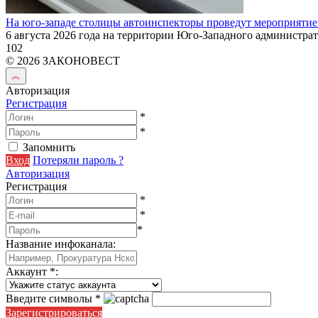
На юго-западе столицы автоинспекторы проведут мероприятие
6 августа 2026 года на территории Юго-Западного администрат
102
© 2026 ЗАКОНОВЕСТ
Авторизация
Регистрация
*
*
Запомнить
Вход
Потеряли пароль ?
Авторизация
Регистрация
*
*
*
Название инфоканала
:
Аккаунт
*
:
Введите символы
*
Зарегистрироваться