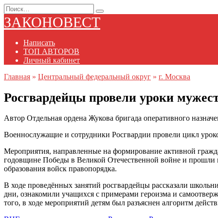
Перейти
Search
к
for:
ЗАКОНОВЕСТ
содержанию
Написать
ТОП АВТОРОВ
Личный кабинет
Главная
»
Центральный федеральный округ
»
г. Москва
Росгвардейцы провели уроки мужест
Автор
Отдельная ордена Жукова бригада оперативного назначе
Военнослужащие и сотрудники Росгвардии провели цикл уроко
Мероприятия, направленные на формирование активной граждан
годовщине Победы в Великой Отечественной войне и прошли в
образования войск правопорядка.
В ходе проведённых занятий росгвардейцы рассказали школьни
дни, ознакомили учащихся с примерами героизма и самоотвер
того, в ходе мероприятий детям был разъяснен алгоритм дейс