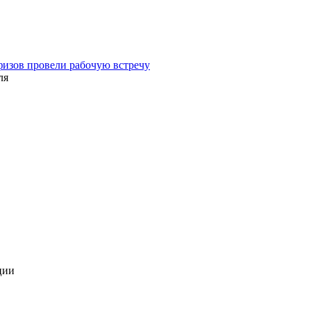
физов провели рабочую встречу
ля
ции