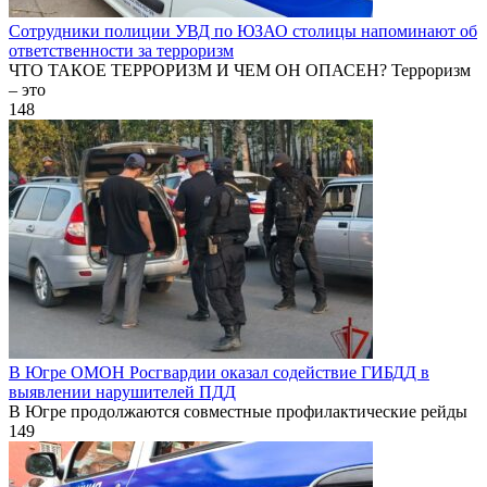
Сотрудники полиции УВД по ЮЗАО столицы напоминают об
ответственности за терроризм
ЧТО ТАКОЕ ТЕРРОРИЗМ И ЧЕМ ОН ОПАСЕН? Терроризм
– это
148
В Югре ОМОН Росгвардии оказал содействие ГИБДД в
выявлении нарушителей ПДД
В Югре продолжаются совместные профилактические рейды
149