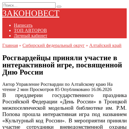
Перейти
Search
к
for:
ЗАКОНОВЕСТ
содержанию
Написать
ТОП АВТОРОВ
Личный кабинет
Главная
»
Сибирский федеральный округ
»
Алтайский край
Росгвардейцы приняли участие в
интерактивной игре, посвященной
Дню России
Автор
Управление Росгвардии по Алтайскому краю
На
чтение
2 мин
Просмотров
85
Опубликовано
16.06.2026
В преддверии государственного праздника
Российской Федерации «День России» в Троицкой
межпоселенческой модельной библиотеке им. Р.М.
Попова прошла интерактивная игра под названием
«Культурный код России». В мероприятии приняли
участие сотрудники вневедомственной охраны