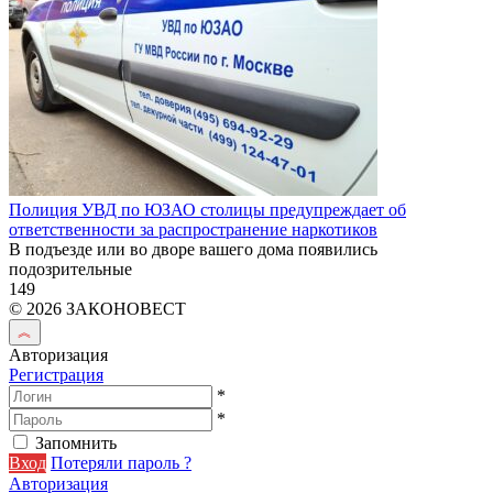
Полиция УВД по ЮЗАО столицы предупреждает об
ответственности за распространение наркотиков
В подъезде или во дворе вашего дома появились
подозрительные
149
© 2026 ЗАКОНОВЕСТ
Авторизация
Регистрация
*
*
Запомнить
Вход
Потеряли пароль ?
Авторизация