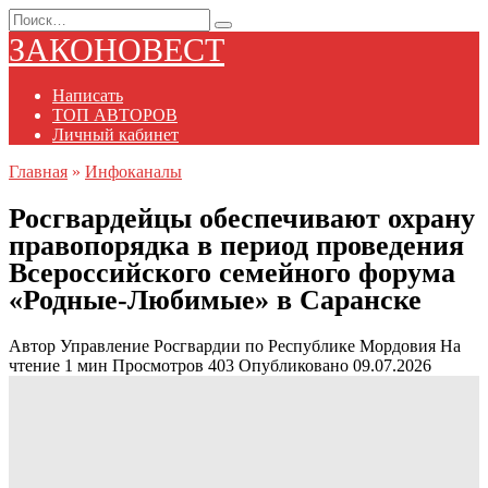
Перейти
Search
к
for:
ЗАКОНОВЕСТ
содержанию
Написать
ТОП АВТОРОВ
Личный кабинет
Главная
»
Инфоканалы
Росгвардейцы обеспечивают охрану
правопорядка в период проведения
Всероссийского семейного форума
«Родные-Любимые» в Саранске
Автор
Управление Росгвардии по Республике Мордовия
На
чтение
1 мин
Просмотров
403
Опубликовано
09.07.2026