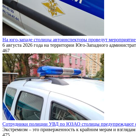
На юго-западе столицы автоинспекторы проведут мероприятие
6 августа 2026 года на территории Юго-Западного администрат
467
Сотрудники полиции УВД по ЮЗАО столицы предупреждают об 
Экстремизм – это приверженность к крайним мерам и взглядам
475