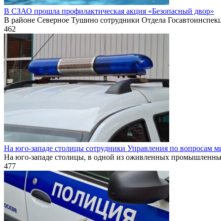
В СЗАО прошла профилактическая акция «Безопасный двор»
В районе Северное Тушино сотрудники Отдела Госавтоинспек
462
На юго-западе столицы сотрудники Управления по вопросам м
На юго-западе столицы, в одной из оживленных промышленн
477