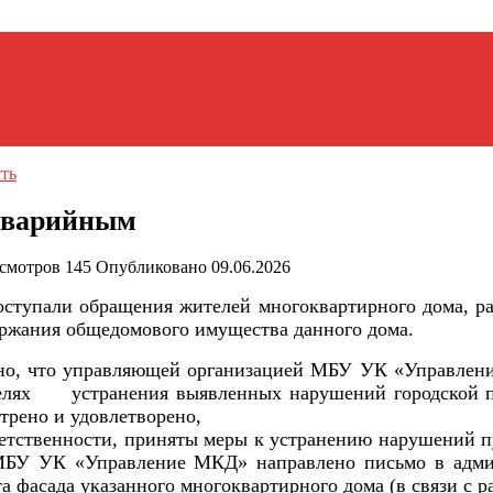
ть
 аварийным
смотров
145
Опубликовано
09.06.2026
поступали обращения жителей
многоквартирного
дома, р
одержания общедомового имущества данного дома.
ено, что управляющей организацией МБУ УК «Управлен
елях
устранения выявленных нарушений городской п
рено и удовлетворено,
етственности, приняты меры к устранению нарушений п
 МБУ УК «Управление МКД» направлено письмо в админ
та фасада указанного многоквартирного дома (в связи с 