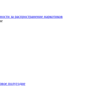
ости за распространение наркотиков
ые
ервое полугодие