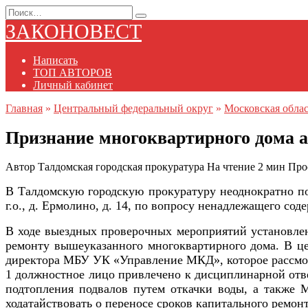
Перейти
Search
к
for:
ЗАКОНОВЕСТ
содержанию
Написать
ТОП АВТОРОВ
Личный кабинет
Главная
»
Центральный федеральный округ
»
Московская облас
Признание многоквартирного дома
Автор
Талдомская городская прокуратура
На чтение
2 мин
Про
В Талдомскую городскую прокуратуру неоднократно 
г.о., д. Ермолино, д. 14, по вопросу ненадлежащего с
В ходе выездных проверочных мероприятий установл
ремонту вышеуказанного многоквартирного дома. В ц
директора МБУ УК «Управление МКД», которое рассмот
1 должностное лицо привлечено к дисциплинарной отв
подтопления подвалов путем откачки воды, а также
ходатайствовать о переносе сроков капитального ремон