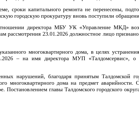
ме, сроки капитального ремонта не перенесены, подт
домскую городскую прокуратуру вновь поступили обращен
отношении директора МБУ УК «Управление МКД» воз
там рассмотрения 23.01.2026 должностное лицо признан
указанного многоквартирного дома, в целях устранени
04.2026 – на имя директора МУП «Талдомсервис», о 
нных нарушений, благодаря принятым Талдомской гор
ного многоквартирного дома
на предмет аварийности. 
е. Постановлением главы Талдомского городского окру