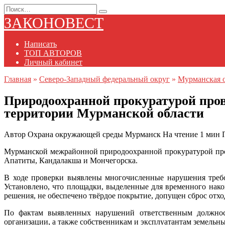
Перейти
Search
к
for:
ЗАКОНОВЕСТ
содержанию
Написать
ТОП АВТОРОВ
Личный кабинет
Главная
»
Северо-Западный федеральный округ
»
Мурманская о
Природоохранной прокуратурой пров
территории Мурманской области
Автор
Охрана окружающей среды Мурманск
На чтение
1 мин
Мурманской межрайонной природоохранной прокуратурой пров
Апатиты, Кандалакша и Мончегорска.
В ходе проверки выявлены многочисленные нарушения требов
Установлено, что площадки, выделенные для временного нако
решения, не обеспечено твёрдое покрытие, допущен сброс отхо
По фактам выявленных нарушений ответственным должнос
организации, а также собственникам и эксплуатантам земельн