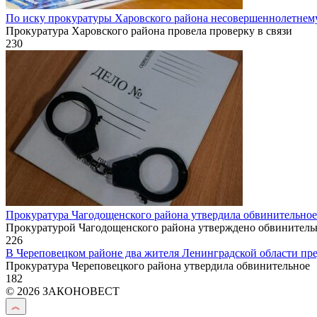
По иску прокуратуры Харовского района несовершеннолетнем
Прокуратура Харовского района провела проверку в связи
230
Прокуратура Чагодощенского района утвердила обвинительное
Прокуратурой Чагодощенского района утверждено обвинитель
226
В Череповецком районе два жителя Ленинградской области пред
Прокуратура Череповецкого района утвердила обвинительное
182
© 2026 ЗАКОНОВЕСТ