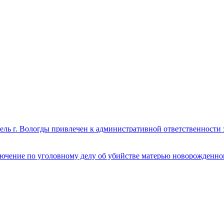
ь г. Вологды привлечен к административной ответственности 
чение по уголовному делу об убийстве матерью новорожденного