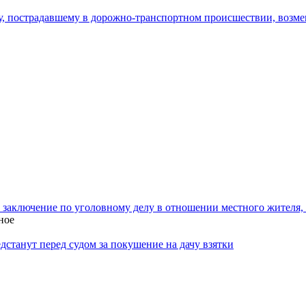
у, пострадавшему в дорожно-транспортном происшествии, возм
 заключение по уголовному делу в отношении местного жителя,
ное
станут перед судом за покушение на дачу взятки