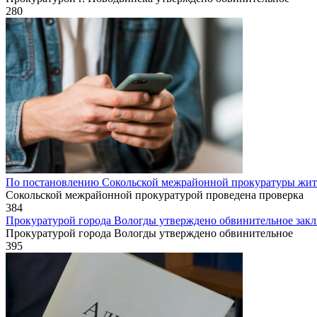
280
По постановлению Сокольской межрайонной прокуратуры жител
Сокольской межрайонной прокуратурой проведена проверка
384
Прокуратурой города Вологды утверждено обвинительное заклю
Прокуратурой города Вологды утверждено обвинительное
395