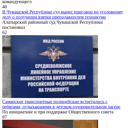
командующего
40
В Чувашской Республике суд вынес приговор по уголовному
делу о получении взятки преподавателем техникума
Алатырский районный суд Чувашской Республики
постановил
62
Самарские транспортные полицейские встретились с
ребятами, отдыхающими в детском оздоровительном лагере
По инициативе и при поддержке Общественного совета
87