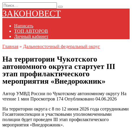
Перейти
Search
к
for:
ЗАКОНОВЕСТ
содержанию
Написать
ТОП АВТОРОВ
Личный кабинет
Главная
»
Дальневосточный федеральный округ
На территории Чукотского
автономного округа стартует III
этап профилактического
мероприятия «Внедорожник»
Автор
УМВД России по Чукотскому автономному округу
На
чтение
1 мин
Просмотров
174
Опубликовано
04.06.2026
На территории округа с 8 по 12 июня 2026 года сотрудниками
Госавтоинспекции и участковыми уполномоченными
полиции будет проведен III этап профилактического
мероприятия «Внедорожник».