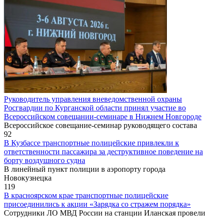
Руководитель управления вневедомственной охраны
Росгвардии по Курганской области принял участие во
Всероссийском совещании-семинаре в Нижнем Новгороде
Всероссийское совещание-семинар руководящего состава
92
В Кузбассе транспортные полицейские привлекли к
ответственности пассажира за деструктивное поведение на
борту воздушного судна
В линейный пункт полиции в аэропорту города
Новокузнецка
119
В красноярском крае транспортные полицейские
присоединились к акции «Зарядка со стражем порядка»
Сотрудники ЛО МВД России на станции Иланская провели