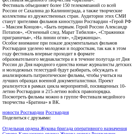
Фестиваль объединяет более 150 телекомпаний со всей
России от Сахалина до Калининграда, а также творческие
коллективы из дружественных стран. Аудитории этих СМИ
станут зрителями фильмов киностудии Росгвардии «Герой РФ
– Максим Концов», «Быть первым. Герой России Александр
Потапов», «Огненный след. Марат Тибилов», «Стражники
приграничья», «На линии огня», «Дзержинцы».
Особое внимание при показе документальных фильмов
Росгвардии уделено молодежи и подросткам, так как в этом
году фестиваль впервые проходит в формате
образовательного медиакластера и в течение полугода от Дня
России до Дня народного единства юные журналисты детских
и молодежных телестудий будут разбирать, обсуждать и
анализировать патриотические фильмы, чтобы учиться на
лучших образцах военной документалистики. Проект
реализуется в рамках цикла мероприятий, посвященных 10-
летию Росгвардии и 215-летию войск правопорядка.
Посмотреть фильмы можно в группе Фестиваля медийного
творчества «Братина» в ВК.
новости Росгвардии
Росгвардия
Поделиться с друзьями:
Отдельная ордена Жукова бригада оперативного назначения
Северо-Кавказского ордена Жукова округа Росгвардии