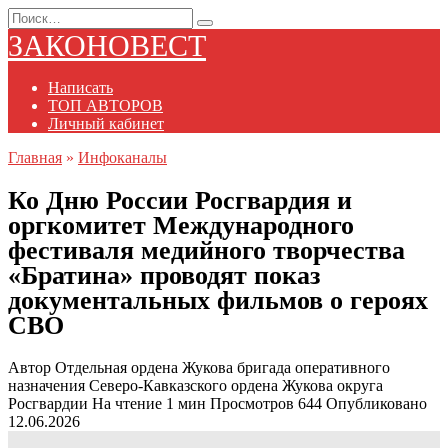
Перейти
Search
к
for:
ЗАКОНОВЕСТ
содержанию
Написать
ТОП АВТОРОВ
Личный кабинет
Главная
»
Инфоканалы
Ко Дню России Росгвардия и
оргкомитет Международного
фестиваля медийного творчества
«Братина» проводят показ
документальных фильмов о героях
СВО
Автор
Отдельная ордена Жукова бригада оперативного
назначения Северо-Кавказского ордена Жукова округа
Росгвардии
На чтение
1 мин
Просмотров
644
Опубликовано
12.06.2026