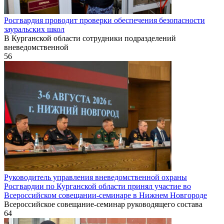
Росгвардия проводит проверки обеспечения безопасности
зауральских школ
В Курганской области сотрудники подразделений
вневедомственной
56
Руководитель управления вневедомственной охраны
Росгвардии по Курганской области принял участие во
Всероссийском совещании-семинаре в Нижнем Новгороде
Всероссийское совещание-семинар руководящего состава
64