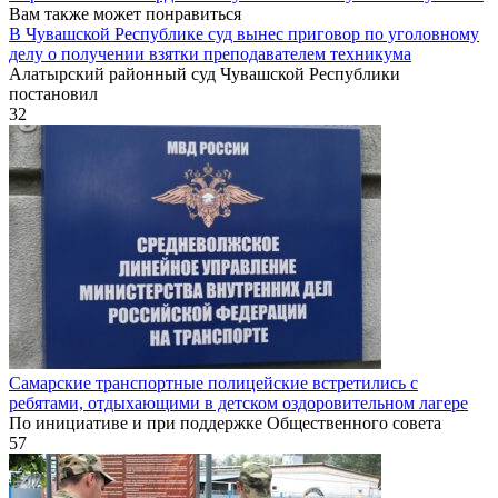
Вам также может понравиться
В Чувашской Республике суд вынес приговор по уголовному
делу о получении взятки преподавателем техникума
Алатырский районный суд Чувашской Республики
постановил
32
Самарские транспортные полицейские встретились с
ребятами, отдыхающими в детском оздоровительном лагере
По инициативе и при поддержке Общественного совета
57