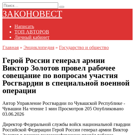
Перейти
Search
к
for:
ЗАКОНОВЕСТ
содержанию
Написать
ТОП АВТОРОВ
Личный кабинет
Главная
»
Энциклопедия
»
Государство и общество
Герой России генерал армии
Виктор Золотов провел рабочее
совещание по вопросам участия
Росгвардии в специальной военной
операции
Автор
Управление Росгвардии по Чувашской Республике -
Чувашии
На чтение
1 мин
Просмотров
205
Опубликовано
03.06.2026
Директор Федеральной службы войск национальной гвардии
Российской Федерации Герой России генерал армии Виктор