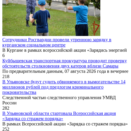
Сотрудники Росгвардии провели утреннюю зарядку в
курганском социальном центре
В Кургане в рамках всероссийской акции «Зарядись энергией
6
Куйбышевская транспортная прокуратура проводит проверку
обстоятельств столкновения двух катеров вблизи Самары
По предварительным данным, 07 августа 2026 года в вечернее
218
В Ульяновске будут судить обвиняемого в вымогательстве 14
миллионов рублей под предлогом криминального
покровительства
Следственной частью следственного управления УМВД
России
282
В Ульяновской области стартовала Всероссийская акция
«Зарядка со стражем порядка»
В рамках Всероссийской акции «Зарядка со стражем порядка»
252