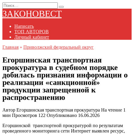
Перейти
Search
к
for:
ЗАКОНОВЕСТ
содержанию
Написать
ТОП АВТОРОВ
Личный кабинет
Главная
»
Приволжский федеральный округ
Егоршинская транспортная
прокуратура в судебном порядке
добилась признания информации о
реализации «санкционной»
продукции запрещенной к
распространению
Автор
Егоршинская транспортная прокуратура
На чтение
1
мин
Просмотров
122
Опубликовано
16.06.2026
Егоршинской транспортной прокуратурой по результатам
проведенного мониторинга сети Интернет выявлен ресурс,