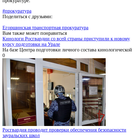
прокуратуре.
#прокуратура
Поделиться с друзьями:
Егоршинская транспортная прокуратура
Вам также может понравиться
Кинологи Росгвардии со всей страны приступили к новому
курсу подготовки на Урале
На базе Центра подготовки личного состава кинологической
0
Росгвардия проводит проверки обеспечения безопасности
зауральских школ