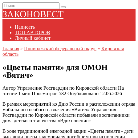
Перейти
Search
к
for:
ЗАКОНОВЕСТ
содержанию
Написать
ТОП АВТОРОВ
Личный кабинет
Главная
»
Приволжский федеральный округ
»
Кировская
область
«Цветы памяти» для ОМОН
«Вятич»
Автор
Управление Росгвардии по Кировской области
На
чтение
1 мин
Просмотров
582
Опубликовано
12.06.2026
В рамках мероприятий ко Дню России в расположении отряда
мобильного особого назначения «Вятич» Управления
Росгвардии по Кировской области побывали воспитанники
дома детского творчества «Вдохновение».
В ходе традиционной ежегодной акции «Цветы памяти» дети
высадили цветы к мемориалу погибшим при исполнении