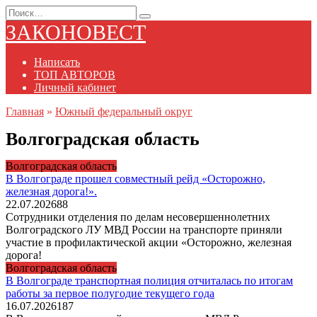
Перейти
Search
к
for:
ЗАКОНОВЕСТ
содержанию
Написать
ТОП АВТОРОВ
Личный кабинет
Главная
»
Южный федеральный округ
Волгоградская область
Волгоградская область
В Волгограде прошел совместный рейд «Осторожно,
железная дорога!».
22.07.2026
88
Сотрудники отделения по делам несовершеннолетних
Волгоградского ЛУ МВД России на транспорте приняли
участие в профилактической акции «Осторожно, железная
дорога!
Волгоградская область
В Волгограде транспортная полиция отчиталась по итогам
работы за первое полугодие текущего года
16.07.2026
187