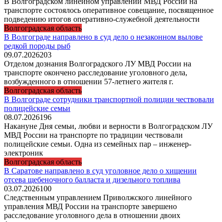
В Волгоградском линейном управлении МВД России на
транспорте состоялось оперативное совещание, посвященное
подведению итогов оперативно-служебной деятельности
Волгоградская область
В Волгограде направлено в суд дело о незаконном вылове
редкой породы рыб
09.07.2026
203
Отделом дознания Волгоградского ЛУ МВД России на
транспорте окончено расследование уголовного дела,
возбужденного в отношении 57-летнего жителя г.
Волгоградская область
В Волгограде сотрудники транспортной полиции чествовали
полицейские семьи
08.07.2026
196
Накануне Дня семьи, любви и верности в Волгоградском ЛУ
МВД России на транспорте по традиции чествовали
полицейские семьи. Одна из семейных пар – инженер-
электроник
Волгоградская область
В Саратове направлено в cуд уголовное дело о хищении
отсева щeбеночного балласта и дизeльного топлива
03.07.2026
100
Следственным управлением Приволжского линейного
управления МВД России на транспорте завершено
расследование уголовного дела в отношении двоих