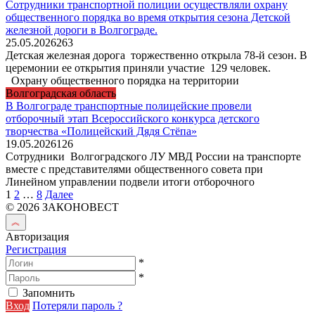
Сотрудники транспортной полиции осуществляли охрану
общественного порядка во время открытия сезона Детской
железной дороги в Волгограде.
25.05.2026
263
Детская железная дорога торжественно открыла 78-й сезон. В
церемонии ее открытия приняли участие 129 человек.
Охрану общественного порядка на территории
Волгоградская область
В Волгограде транспортные полицейские провели
отборочный этап Всероссийского конкурса детского
творчества «Полицейский Дядя Стёпа»
19.05.2026
126
Сотрудники Волгоградского ЛУ МВД России на транспорте
вместе с представителями общественного совета при
Линейном управлении подвели итоги отборочного
Пагинация
1
2
…
8
Далее
записей
© 2026 ЗАКОНОВЕСТ
Авторизация
Регистрация
*
*
Запомнить
Вход
Потеряли пароль ?