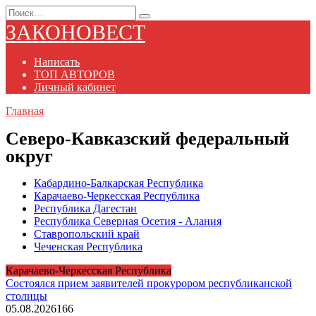
Перейти
Search
к
for:
ЗАКОНОВЕСТ
содержанию
Написать
ТОП АВТОРОВ
Личный кабинет
Главная
Северо-Кавказский федеральный
округ
Кабардино-Балкарская Республика
Карачаево-Черкесская Республика
Республика Дагестан
Республика Северная Осетия - Алания
Ставропольский край
Чеченская Республика
Карачаево-Черкесская Республика
Состоялся прием заявителей прокурором республиканской
столицы
05.08.2026
166