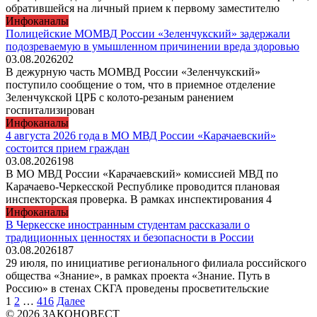
обратившейся на личный прием к первому заместителю
Инфоканалы
Полицейские МОМВД России «Зеленчукский» задержали
подозреваемую в умышленном причинении вреда здоровью
03.08.2026
202
В дежурную часть МОМВД России «Зеленчукский»
поступило сообщение о том, что в приемное отделение
Зеленчукской ЦРБ с колото-резаным ранением
госпитализирован
Инфоканалы
4 августа 2026 года в МО МВД России «Карачаевский»
состоится прием граждан
03.08.2026
198
В МО МВД России «Карачаевский» комиссией МВД по
Карачаево-Черкесской Республике проводится плановая
инспекторская проверка. В рамках инспектирования 4
Инфоканалы
В Черкесске иностранным студентам рассказали о
традиционных ценностях и безопасности в России
03.08.2026
187
29 июля, по инициативе регионального филиала российского
общества «Знание», в рамках проекта «Знание. Путь в
Россию» в стенах СКГА проведены просветительские
Пагинация
1
2
…
416
Далее
записей
© 2026 ЗАКОНОВЕСТ