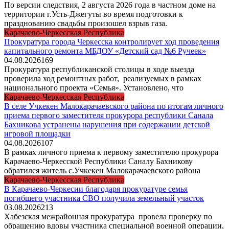
По версии следствия, 2 августа 2026 года в частном доме на
территории г.Усть-Джегуты во время подготовки к
празднованию свадьбы произошел взрыв газа.
Карачаево-Черкесская Республика
Прокуратура города Черкесска контролирует ход проведения
капитального ремонта МБДОУ «Детский сад №6 Ручеек»
04.08.2026
169
Прокуратура республиканской столицы в ходе выезда
проверила ход ремонтных работ, реализуемых в рамках
национального проекта «Семья». Установлено, что
Карачаево-Черкесская Республика
В селе Учкекен Малокарачаевского района по итогам личного
приема первого заместителя прокурора республики Санала
Бахникова устранены нарушения при содержании детской
игровой площадки
04.08.2026
107
В рамках личного приема к первому заместителю прокурора
Карачаево-Черкесской Республики Саналу Бахникову
обратился житель с.Учкекен Малокарачаевского района
Карачаево-Черкесская Республика
В Карачаево-Черкесии благодаря прокуратуре семья
погибшего участника СВО получила земельный участок
03.08.2026
213
Хабезская межрайонная прокуратура провела проверку по
обращению вдовы участника специальной военной операции,