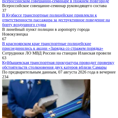
Всероссийском совещании-семинаре в Нижнем Новгороде
Всероссийское совещание-семинар руководящего состава
37
В Кузбассе транспортные полицейские привлекли к
ответственности пассажира за деструктивное поведение на
борту воздушного судна
В линейный пункт полиции в аэропорту города
Новокузнецка
67
В красноярском крае транспортные полицейские
присоединились к акции «Зарядка со стражем порядка»
Сотрудники ЛО МВД России на станции Иланская провели
63
Куйбышевская транспортная прокуратура проводит проверку
обстоятельств столкновения двух катеров вблизи Самары
По предварительным данным, 07 августа 2026 года в вечернее
234