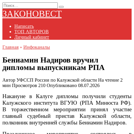
Перейти
Search
к
for:
ЗАКОНОВЕСТ
содержанию
Написать
ТОП АВТОРОВ
Личный кабинет
Главная
»
Инфоканалы
Бениамин Надиров вручил
дипломы выпускникам РПА
Автор
УФССП России по Калужской области
На чтение
2
мин
Просмотров
210
Опубликовано
08.07.2026
Накануне в Калуге дипломы получили студенты
Калужского института ВГУЮ (РПА Минюста РФ).
В торжественном мероприятии принял участие
главный судебный пристав Калужской области,
полковник внутренней службы Бениамин Надиров.
Праздничное мероприятие состоялось в